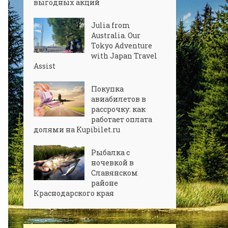
выгодных акций
Julia from
Australia. Our
Tokyo Adventure
with Japan Travel
Assist
Покупка
авиабилетов в
рассрочку: как
работает оплата
долями на Kupibilet.ru
Рыбалка с
ночевкой в
Славянском
районе
Краснодарского края