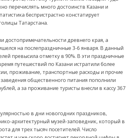
но перечислять много достоинств Казани и
статистика беспристрастно констатирует
толицы Татарстана.
ли достопримечательности древнего края, а
шелся на послепраздничные 3-6 января. В данный
елей превысила отметку в 90%. В эти праздничные
время путешествий по Казани истратили более
сии, проживание, транспортные расходы и прочие
о заведения общественного питания пополнили
ублей, а за проживание туристы внесли в кассу 367
улярностью в дни новогодних праздников,
рико-архитектурный музей-заповедник, который в
ота для трех тысяч посетителей. Число
стет и уже скоро достигнет рекордной цифры в