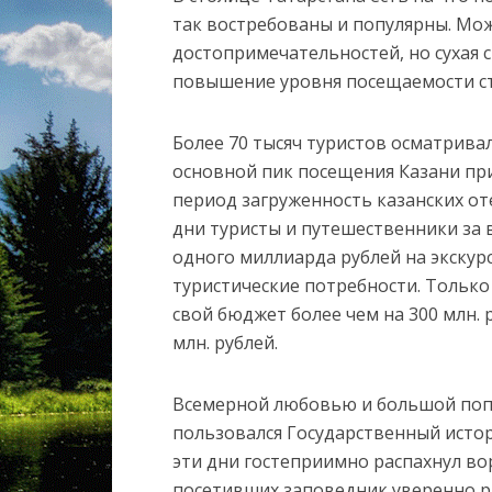
так востребованы и популярны. Мож
достопримечательностей, но сухая 
повышение уровня посещаемости с
Более 70 тысяч туристов осматрива
основной пик посещения Казани при
период загруженность казанских от
дни туристы и путешественники за 
одного миллиарда рублей на экскур
туристические потребности. Тольк
свой бюджет более чем на 300 млн. р
млн. рублей.
Всемерной любовью и большой поп
пользовался Государственный исто
эти дни гостеприимно распахнул вор
посетивших заповедник уверенно ра