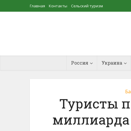
Главная
Контакты
Сельский туризм
Прудовое рыбоводство
Россия
Украина
Ба
Туристы п
миллиарда 