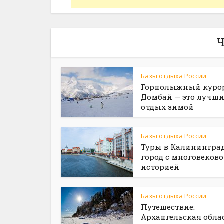
Ч
Базы отдыха России
Горнолыжный курор
Домбай — это лучш
отдых зимой
Базы отдыха России
Туры в Калининград
город с многовеков
историей
Базы отдыха России
Путешествие:
Архангельская обла