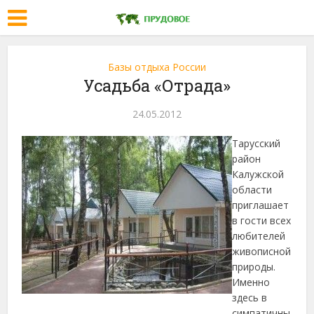
Базы отдыха России
Усадьба «Отрада»
24.05.2012
Тарусский
район
Калужской
области
приглашает
в гости всех
любителей
живописной
природы.
Именно
здесь в
симпатичны