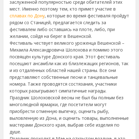
заслуженной популярностью среди обитателей этих
мест.
Именно поэтому тем, кто примет участие в
сплавах по Дону
, которые во время фестиваля пройдут
рядом со Станицей, предлагается следить за
фестивалем либо оставшись на плоте, либо, при
желании, сойдя на берег в Вешенской.
Фестиваль чествует великого уроженца Вешенской –
Михаила Александровича Шолохова и помимо этого
посвящён культуре Донского края. Этот фестиваль
посещают ансамбли как из близлежащих регионов, так
и из отдалённых областей нашей страны. Все они
представляют собственные песни и танцевальные
номера. Также проводятся состязания, участники
которых разыгрывают симпатичные награды.
Праздник Шолоховской весны не был бы полным без
многолюдной ярмарки, где посетители могут
приобрести отменную выпечку, оценить рыбу,
выловленную из Дона, и оценить товары, выполненные
мастерами Донского края, выбрав себе изделия по
душе.
Праздник проходит в Мае на открытом воздухе, в это