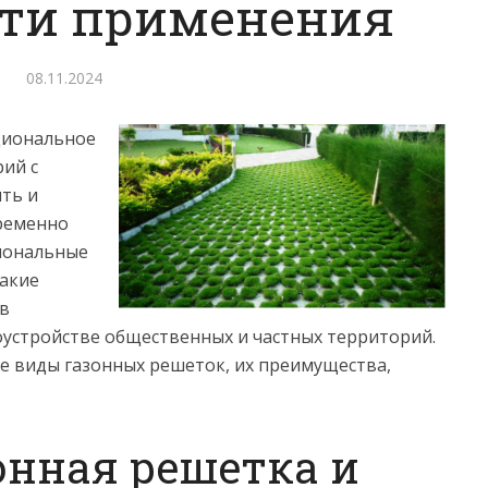
сти применения
08.11.2024
циональное
ий с
ть и
ременно
иональные
такие
 в
оустройстве общественных и частных территорий.
е виды газонных решеток, их преимущества,
онная решетка и