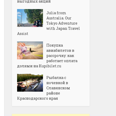
выгодных акций
Julia from
Australia. Our
Tokyo Adventure
with Japan Travel
Assist
Покупка
авиабилетов в
рассрочку: как
работает оплата
долями на Kupibilet.ru
Рыбалка с
ночевкой в
Славянском
районе
Краснодарского края