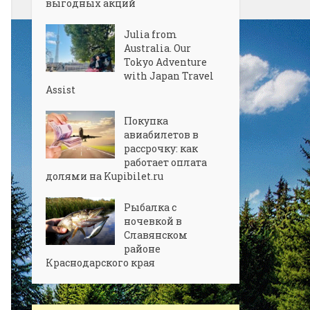
выгодных акций
Julia from
Australia. Our
Tokyo Adventure
with Japan Travel
Assist
Покупка
авиабилетов в
рассрочку: как
работает оплата
долями на Kupibilet.ru
Рыбалка с
ночевкой в
Славянском
районе
Краснодарского края