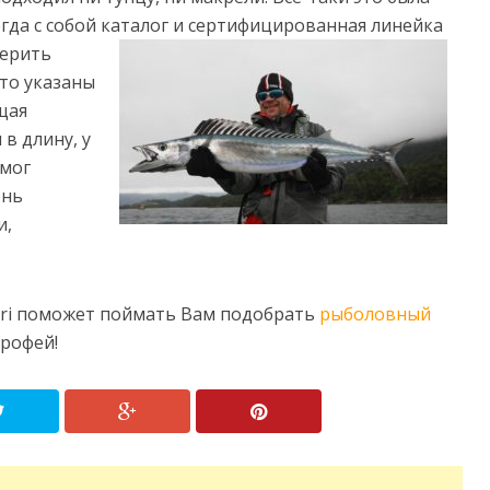
егда с собой каталог и
сертифицированная линейка
мерить
что указаны
щая
в длину, у
 мог
ень
и,
fari поможет поймать Вам подобрать
рыболовный
рофей!