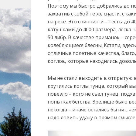
Поэтому мы быстро добрались до п
захватив с собой те же снасти, с ка
на реке. Это спиннинги – тесты до 40
катушками до 4000 размера, леска 
50 либр. В качестве приманок – сер
колеблющиеся блесны. Кстати, здесь
отличные полетные качества, благо
котлов, которые находились доволь
Мы не стали выходить в открытую в
крутились котлы тунца, который вы
повезло – кого не съел тунец, подх
попытках бегства. Зрелище было в
некогда – иначе остались бы ни с ч
надо ловить удачу в прямом смысле 