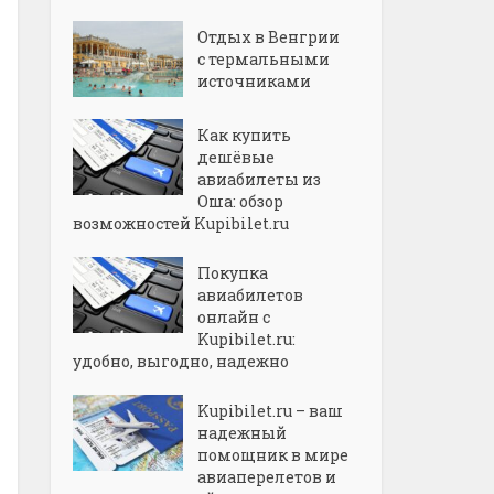
Отдых в Венгрии
с термальными
источниками
Как купить
дешёвые
авиабилеты из
Оша: обзор
возможностей Kupibilet.ru
Покупка
авиабилетов
онлайн с
Kupibilet.ru:
удобно, выгодно, надежно
Kupibilet.ru – ваш
надежный
помощник в мире
авиаперелетов и