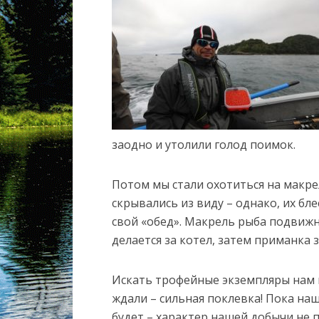
заодно и утолили голод поимок.
Потом мы стали охотиться на макре
скрывались из виду – однако, их бл
свой «обед». Макрель рыба подвижн
делается за котел, затем приманка з
Искать трофейные экземпляры нам п
ждали – сильная поклевка! Пока наш
будет – характер нашей добычи не п