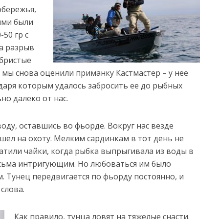
обережья,
кими были
-50 гр с
на разрыв
ебристые
 мы снова оценили приманку Кастмастер – у нее
даря которым удалось забросить ее до рыбных
но далеко от нас.
оду, оставшись во фьорде. Вокруг нас везде
шел на охоту. Мелким сардинкам в тот день не
ватили чайки, когда рыбка выпрыгивала из воды в
есьма интригующим. Но любоваться им было
ем. Тунец передвигается по фьорду постоянно, и
слова.
Как правило, тунца ловят на тяжелые снасти.