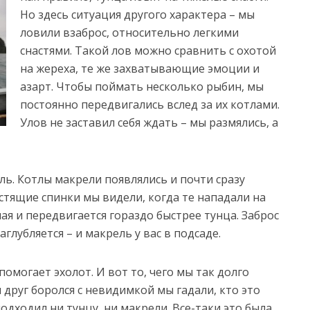
Но здесь ситуация другого характера – мы
ловили взаброс, относительно легкими
снастями. Такой лов можно сравнить с охотой
на жереха, те же захватывающие эмоции и
азарт. Чтобы поймать несколько рыбин, мы
постоянно передвигались вслед за их котлами.
Улов не заставил себя ждать – мы размялись, а
ль. Котлы макрели появлялись и почти сразу
естящие спинки мы видели, когда те нападали на
ая и передвигается гораздо быстрее тунца. Заброс
аглубляется – и макрель у вас в подсаде.
омогает эхолот. И вот то, чего мы так долго
 друг боролся с невидимкой мы гадали, кто это
одходил ни тунцу, ни макрели. Все-таки это была