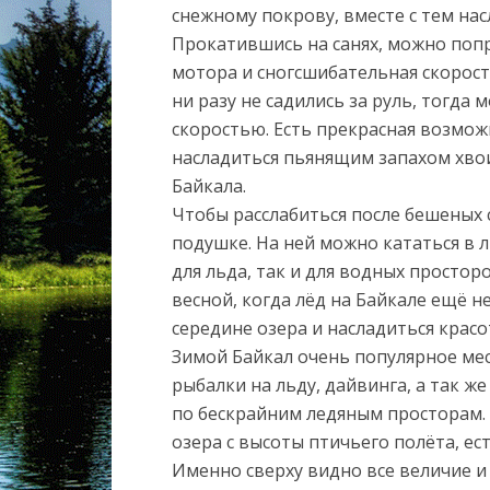
снежному покрову, вместе с тем на
Прокатившись на санях, можно попр
мотора и сногсшибательная скорос
ни разу не садились за руль, тогд
скоростью. Есть прекрасная возмож
насладиться пьянящим запахом хво
Байкала.
Чтобы расслабиться после бешеных 
подушке. На ней можно кататься в 
для льда, так и для водных простор
весной, когда лёд на Байкале ещё н
середине озера и насладиться крас
Зимой Байкал очень популярное мес
рыбалки на льду, дайвинга, а так 
по бескрайним ледяным просторам.
озера с высоты птичьего полёта, е
Именно сверху видно все величие и 