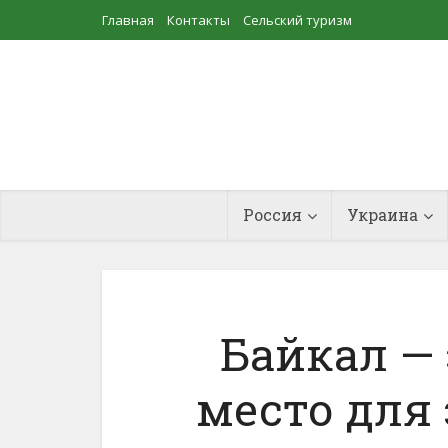
Главная
Контакты
Сельский туризм
Прудовое рыбоводство
Россия
Украина
Байкал —
место для