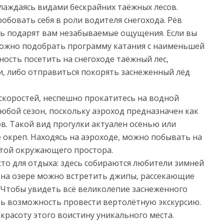
слаждаясь видами бескрайних таёжных лесов.
обовать себя в роли водителя снегохода. Рёв
ть подарят вам незабываемые ощущения. Если вы
а можно подобрать программу катания с наименьшей
ность посетить на снегоходе таёжный лес,
и, либо отправиться покорять заснеженный лёд
скоростей, неспешно прокатитесь на водной
любой сезон, поскольку аэроход предназначен как
ов. Такой вид прогулки актуален осенью или
е окреп. Находясь на аэроходе, можно побывать на
отой окружающего простора.
то для отдыха: здесь собираются любители зимней
же на озере можно встретить джипы, рассекающие
 Чтобы увидеть всё великолепие заснеженного
сть возможность провести вертолётную экскурсию.
красоту этого воистину уникального места.