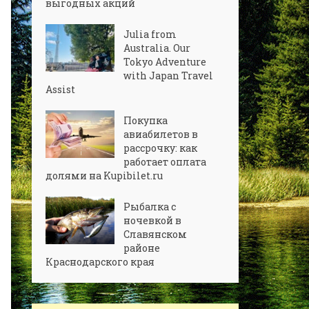
выгодных акций
Julia from
Australia. Our
Tokyo Adventure
with Japan Travel
Assist
Покупка
авиабилетов в
рассрочку: как
работает оплата
долями на Kupibilet.ru
Рыбалка с
ночевкой в
Славянском
районе
Краснодарского края