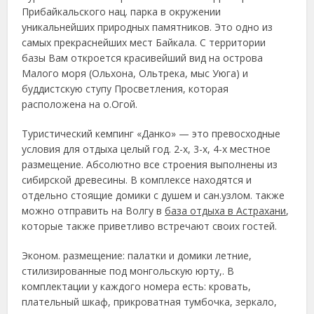
Прибайкальского нац. парка в окружении
уникальнейших природных памятников. Это одно из
самых прекраснейших мест Байкала. С территории
базы Вам откроется красивейший вид на острова
Малого моря (Ольхона, Ольтрека, мыс Уюга) и
буддистскую ступу Просветления, которая
расположена на о.Огой.
Туристический кемпинг «Данко» — это превосходные
условия для отдыха целый год. 2-х, 3-х, 4-х местное
размещение. Абсолютно все строения выполнены из
сибирской древесины. В комплексе находятся и
отдельно стоящие домики с душем и сан.узлом. также
можно отправить на Волгу в
база отдыха в Астрахани
,
которые также приветливо встречают своих гостей.
Эконом. размещение: палатки и домики летние,
стилизированные под монгольскую юрту,. В
комплектации у каждого номера есть: кровать,
плательный шкаф, прикроватная тумбочка, зеркало,