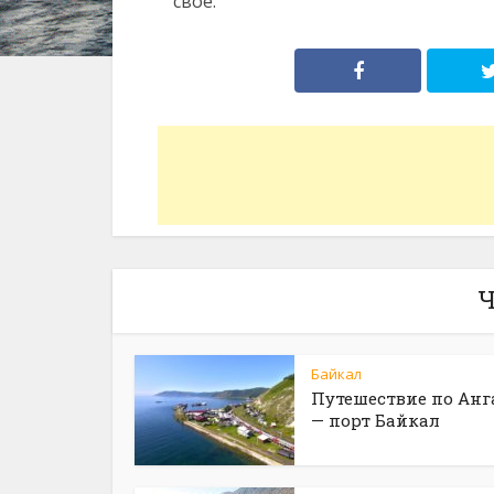
свое.
Ч
Байкал
Путешествие по Анг
— порт Байкал