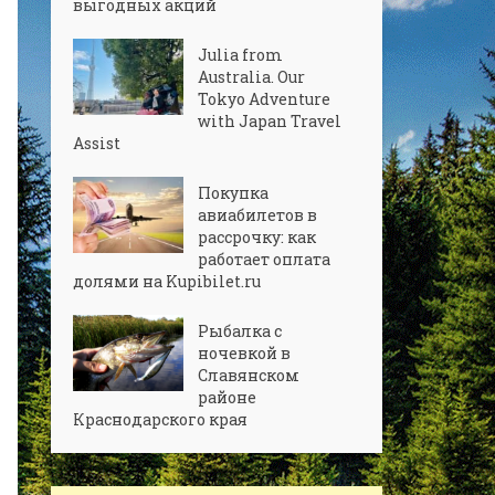
выгодных акций
Julia from
Australia. Our
Tokyo Adventure
with Japan Travel
Assist
Покупка
авиабилетов в
рассрочку: как
работает оплата
долями на Kupibilet.ru
Рыбалка с
ночевкой в
Славянском
районе
Краснодарского края