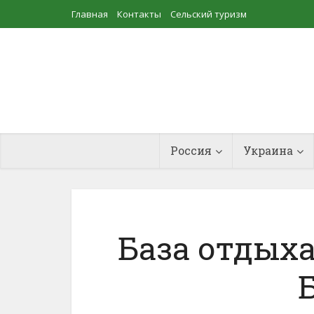
Главная
Контакты
Сельский туризм
Прудовое рыбоводство
Россия
Украина
База отды