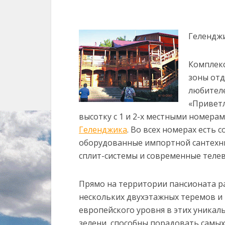
Геленджик
Комплекс
зоны отд
любителе
«Приветл
высотку с 1 и 2-х местными номера
Геленджика
. Во всех номерах есть
оборудованные импортной сантехн
сплит-системы и современные теле
Прямо на территории пансионата ра
нескольких двухэтажных теремов 
европейского уровня в этих уникал
зелени, способны порадовать самы