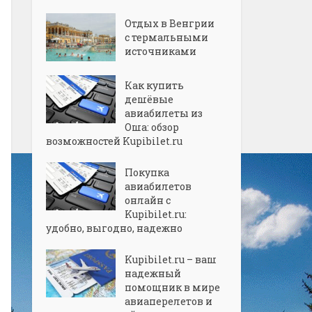
Отдых в Венгрии
с термальными
источниками
Как купить
дешёвые
авиабилеты из
Оша: обзор
возможностей Kupibilet.ru
Покупка
авиабилетов
онлайн с
Kupibilet.ru:
удобно, выгодно, надежно
Kupibilet.ru – ваш
надежный
помощник в мире
авиаперелетов и