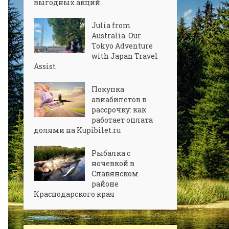
выгодных акций
Julia from
Australia. Our
Tokyo Adventure
with Japan Travel
Assist
Покупка
авиабилетов в
рассрочку: как
работает оплата
долями на Kupibilet.ru
Рыбалка с
ночевкой в
Славянском
районе
Краснодарского края