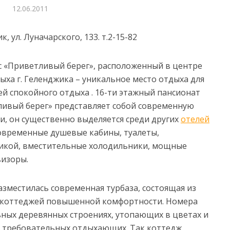
12.06.2011
, ул. Луначарского, 133. т.2-15-82
 «Приветливый берег», расположенный в центре
ыха г. Геленджика – уникальное место отдыха для
й спокойного отдыха . 16-ти этажный пансионат
ивый берег» представляет собой современную
ми, он существенно выделяется среди других
отелей
 современные душевые кабины, туалеты,
икой, вместительные холодильники, мощные
визоры.
зместилась современная турбаза, состоящая из
и коттеджей повышенной комфортности. Номера
ьных деревянных строениях, утопающих в цветах и
х требовательных отдыхающих. Так коттедж