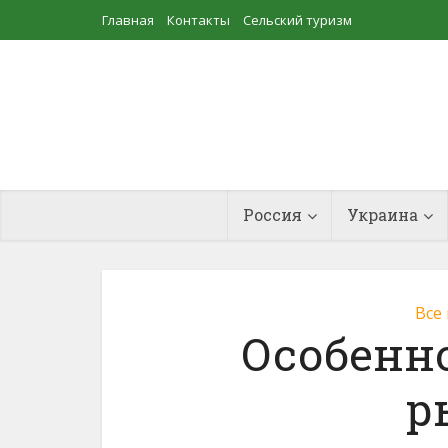
Главная
Контакты
Сельский туризм
Прудовое рыбоводство
Россия
Украина
Все
Особенн
р