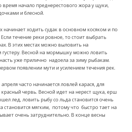
то время начало преднерестового жора у щуки,
очками и блесной.
х начинает ходить судак в основном косяком и по
 Если течение реки ровное, то стоит выбрать
рах. В этих местах можно выловить на
и густеру. Весной на мормышку можно ловить
снасть уже прилично надоела за зиму рыбакам.
ервом появлении мути и усилением течения рек.
апреля часто начинается ловлей карася, для
красный червь. Весной идет на нерест щука, ерш
ошел лед, ловить рыбу со льда становится очень
га становится мягким, потому что быстро тает на
бывает очень затруднительно. В конце весны