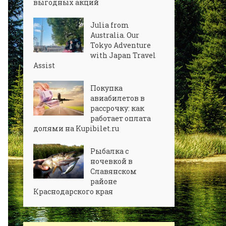
выгодных акций
Julia from
Australia. Our
Tokyo Adventure
with Japan Travel
Assist
Покупка
авиабилетов в
рассрочку: как
работает оплата
долями на Kupibilet.ru
Рыбалка с
ночевкой в
Славянском
районе
Краснодарского края