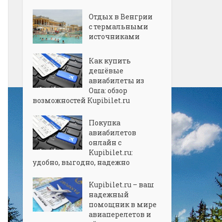
Отдых в Венгрии
с термальными
источниками
Как купить
дешёвые
авиабилеты из
Оша: обзор
возможностей Kupibilet.ru
Покупка
авиабилетов
онлайн с
Kupibilet.ru:
удобно, выгодно, надежно
Kupibilet.ru – ваш
надежный
помощник в мире
авиаперелетов и