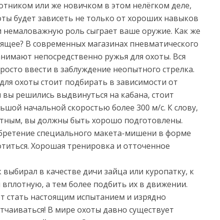
отником или же новичком в этом нелёгком деле,
хоты будет зависеть не только от хороших навыков
и немаловажную роль сыграет ваше оружие. Как же
ящее? В современных магазинах пневматического
нимают непосредственно ружья для охоты. Вся
росто ввести в заблуждение неопытного стрелка.
 для охоты стоит подбирать в зависимости от
и вы решились выдвинуться на кабана, стоит
шой начальной скоростью более 300 м/с. К слову,
отным, вы должны быть хорошо подготовлены.
бретение специального макета-мишени в форме
хотиться. Хорошая тренировка и отточенное
выбирал в качестве дичи зайца или куропатку, к
вплотную, а тем более подбить их в движении.
т стать настоящим испытанием и изрядно
тчаиваться! В мире охоты давно существует