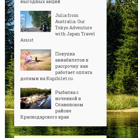
выгодных акций
Julia from
Australia. Our
Tokyo Adventure
with Japan Travel
Assist
Покупка
авиабилетов в
рассрочку: как
работает оплата
долями на Kupibilet.ru
Рыбалка с
ночевкой в
Славянском
районе
Краснодарского края