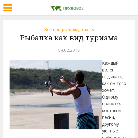
Все про рыбалку, охоту
Рыбалка как вид туризма
04.02.2015
Каждый
волен
отдыхать,
как он того
хочет.
Одному
нравятся
костры и
песни,
другому
уютные
побережья