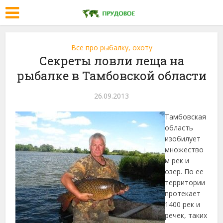
Все про рыбалку, охоту
Секреты ловли леща на
рыбалке в Тамбовской области
26.09.2013
Тамбовская
область
изобилует
множество
м рек и
озер. По ее
территории
протекает
1400 рек и
речек, таких