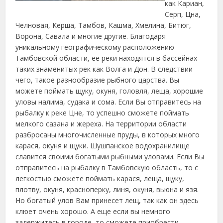
как Кариан,
Серп, Цна,
Челновая, Керша,
Тамбов, Кашма, Хмелина, Битюг,
Ворона, Савала и многие другие. Благодаря
уникальному географическому расположению
Тамбовской области, ее реки находятся в бассейнах
таких знаменитых рек как Волга и Дон. В следствии
чего, такое разнообразие рыбного царства. Вы
можете поймать щуку, окуня, головля, леща, хорошие
уловы налима, судака и сома. Если Вы отправитесь на
рыбалку к реке Цне, то успешно сможете поймать
мелкого сазана и жереха. На территории области
разбросаны многочисленные пруды, в которых много
карася, окуня и щуки. Шушпанское водохранилище
славится своими богатыми рыбными уловами. Если Вы
отправитесь на рыбалку в Тамбовскую область, то с
легкостью сможете поймать карася, леща, щуку,
плотву, окуня, красноперку, линя, окуня, вьюна и язя.
Но богатый улов Вам принесет лещ, так как он здесь
клюет очень хорошо. А еще если вы немного
задержитесь в городе, то сможете приобрести