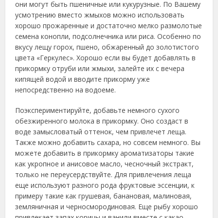
они могут быть пшеничные или кукурузные. По Вашему
усмотрению вместо жмыхов можно использовать
хорошо прожаренные и достаточно мелко размолотые
семена конопли, подсолнечника или риса. Особенно по
вкусу лещу горох, пшено, обжаренный до золотистого
цвета «Геркулес». Хорошо если вы будет добавлять в
прикормку отруби или жмыхи, залейте их с вечера
кипящей водой и вводите прикорму уже
непосредственно на водоеме.
Поэкспериментируйте, добавьте немного сухого
обезжиренного молока в прикормку. Оно создаст в
воде замысловатый оттенок, чем привлечет леща.
Также можно добавить сахара, но совсем немного. Вы
можете добавить в прикормку ароматизаторы такие
как укропное и анисовое масло, чесночный экстракт,
только не переусердствуйте. Для привлечения леща
еще используют разного рода фруктовые эссенции, к
примеру такие как грушевая, банановая, малиновая,
земляничная и черносмородиновая. Еще рыбу хорошо
привлекает запах корицы и ванили вместе с какао.