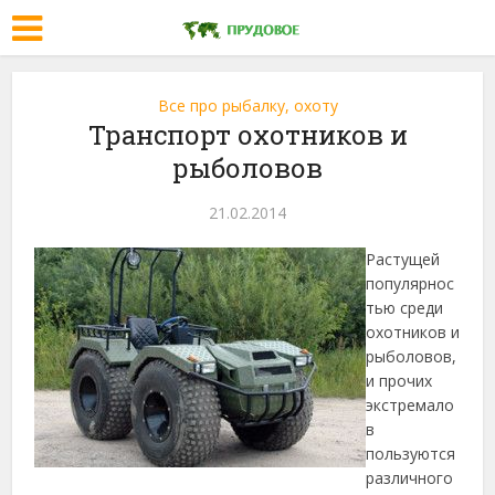
Все про рыбалку, охоту
Транспорт охотников и
рыболовов
21.02.2014
Растущей
популярнос
тью среди
охотников и
рыболовов,
и прочих
экстремало
в
пользуются
различного