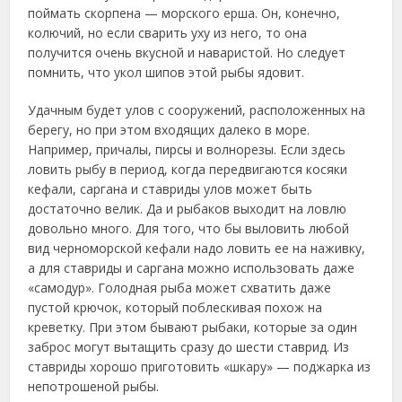
поймать скорпена — морского ерша. Он, конечно,
колючий, но если сварить уху из него, то она
получится очень вкусной и наваристой. Но следует
помнить, что укол шипов этой рыбы ядовит.
Удачным будет улов с сооружений, расположенных на
берегу, но при этом входящих далеко в море.
Например, причалы, пирсы и волнорезы. Если здесь
ловить рыбу в период, когда передвигаются косяки
кефали, саргана и ставриды улов может быть
достаточно велик. Да и рыбаков выходит на ловлю
довольно много. Для того, что бы выловить любой
вид черноморской кефали надо ловить ее на наживку,
а для ставриды и саргана можно использовать даже
«самодур». Голодная рыба может схватить даже
пустой крючок, который поблескивая похож на
креветку. При этом бывают рыбаки, которые за один
заброс могут вытащить сразу до шести ставрид. Из
ставриды хорошо приготовить «шкару» — поджарка из
непотрошеной рыбы.