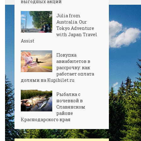
выгодных акций
Julia from
Australia. Our
Tokyo Adventure
with Japan Travel
Assist
Покупка
авиабилетов в
рассрочку: как
работает оплата
долями на Kupibilet.ru
Рыбалка с
ночевкой в
Славянском
районе
Краснодарского края