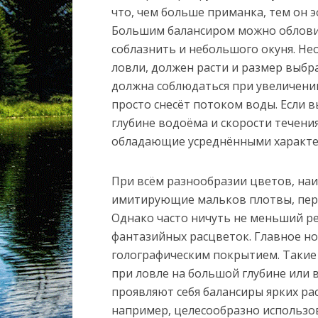
что, чем больше приманка, тем он э
Большим балансиром можно облови
соблазнить и небольшого окуня. Не
ловли, должен расти и размер выбр
должна соблюдаться при увеличении
просто снесёт потоком воды. Если 
глубине водоёма и скорости течения
обладающие усреднёнными характе
При всём разнообразии цветов, на
имитирующие мальков плотвы, пер
Однако часто ничуть не меньший р
фантазийных расцветок. Главное но
голографическим покрытием. Такие
при ловле на большой глубине или в
проявляют себя балансиры ярких рас
например, целесообразно использо