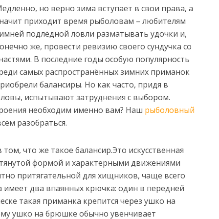
едленно, но верно зима вступает в свои права, а
начит приходит время рыболовам – любителям
имней подлёдной ловли разматывать удочки и,
онечно же, провести ревизию своего сундучка со
настями. В последние годы особую популярность
реди самых распространённых зимних приманок
риобрели балансиры.
Но как часто, придя в
оловы, испытывают затруднения с выбором.
строения необходим именно вам? Наш
рыболовный
сём разобраться.
в том, что же такое балансир.Это искусственная
тянутой формой и характерными движениями
ятно притягательной для хищников, чаще всего
ка имеет два впаянных крючка: один в передней
 леске такая приманка крепится через ушко на
 ему ушко на брюшке обычно увенчивает