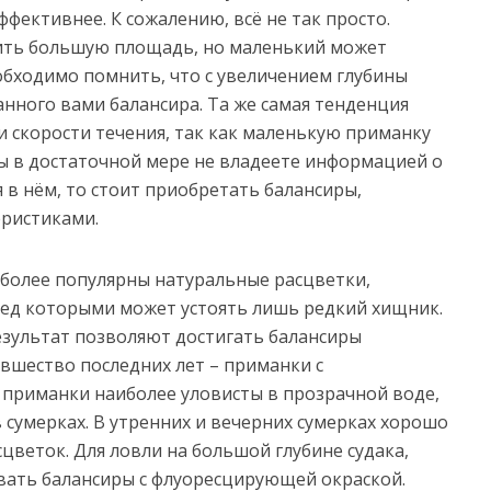
ффективнее. К сожалению, всё не так просто.
ть большую площадь, но маленький может
обходимо помнить, что с увеличением глубины
анного вами балансира. Та же самая тенденция
 скорости течения, так как маленькую приманку
вы в достаточной мере не владеете информацией о
 в нём, то стоит приобретать балансиры,
ристиками.
иболее популярны натуральные расцветки,
ед которыми может устоять лишь редкий хищник.
езультат позволяют достигать балансиры
вшество последних лет – приманки с
 приманки наиболее уловисты в прозрачной воде,
 сумерках. В утренних и вечерних сумерках хорошо
цветок. Для ловли на большой глубине судака,
вать балансиры с флуоресцирующей окраской.