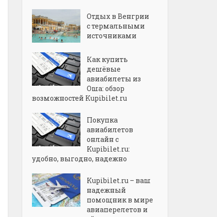
Отдых в Венгрии
с термальными
источниками
Как купить
дешёвые
авиабилеты из
Оша: обзор
возможностей Kupibilet.ru
Покупка
авиабилетов
онлайн с
Kupibilet.ru:
удобно, выгодно, надежно
Kupibilet.ru – ваш
надежный
помощник в мире
авиаперелетов и