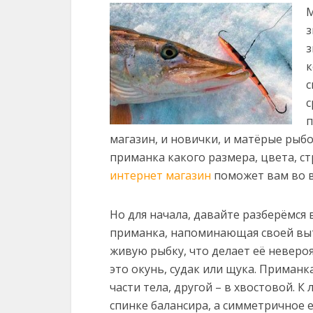
М
з
з
к
с
с
п
магазин, и новички, и матёрые рыб
приманка какого размера, цвета, 
интернет магазин
поможет вам во в
Но для начала, давайте разберёмся 
приманка, напоминающая своей вы
живую рыбку, что делает её неверо
это окунь, судак или щука. Приман
части тела, другой – в хвостовой. К
спинке балансира, а симметричное