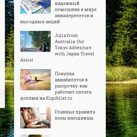
надежный
помощник в мире
авиаперелетов и
выгодных акций
Julia from
Australia. Our
Tokyo Adventure
with Japan Travel
Assist
Покупка
авиабилетов в
рассрочку: как
работает оплата
долями на Kupibilet.ru
Главные правила
позы наездницы