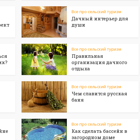
Все про сельский туризм
Дачный интерьер для
оект
души
Все про сельский туризм
ься
Правильная
ик?
организация дачного
отдыха
Все про сельский туризм
Чем славится русская
баня
Все про сельский туризм
йне
Как сделать бассейн в
загородном доме