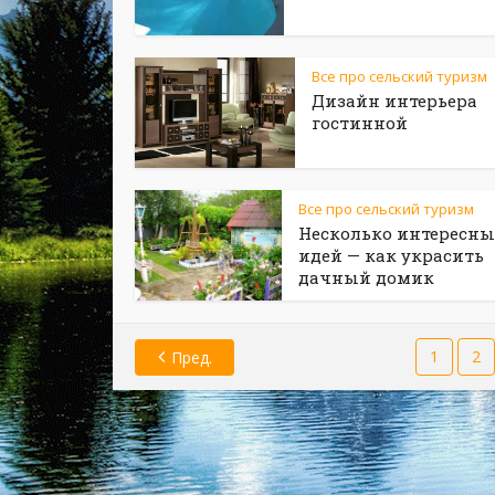
Все про сельский туризм
Дизайн интерьера
гостинной
Все про сельский туризм
Несколько интересны
идей — как украсить
дачный домик
1
2
Пред.