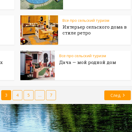
Все про сельский туризм
Интерьер сельского дома в
стиле ретро
Все про сельский туризм
х
Дача — мой родной дом
3
4
5
…
7
След.