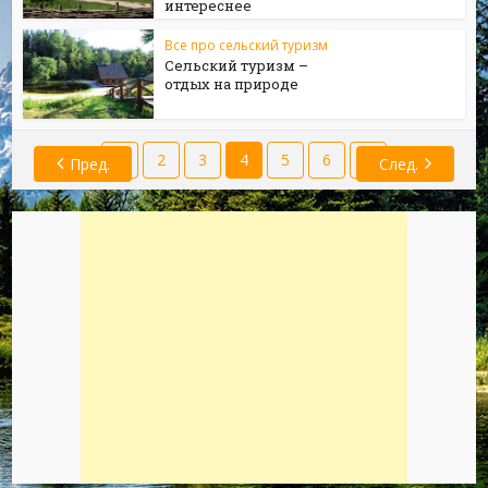
интереснее
Все про сельский туризм
Сельский туризм –
отдых на природе
1
2
3
4
5
6
7
Пред.
След.